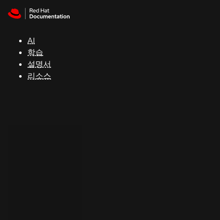
Skip to navigation
Skip to content
지
원
AI
학습
콘
설명서
솔
리소스
개
발
자
평
가
판
시
작
연