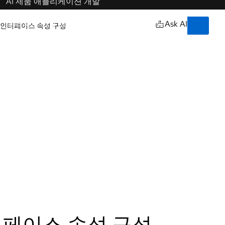
Training & certifications
연
락
Courses and exams
언
처
owered by our
어
Certifications
선
택
Skills assessments
Red Hat Academy
Learning subscription
이티브
Explore training