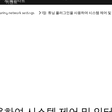
학습 경로
박스
Guided learning
나 구성 없이 당사 제품 및 기술을
Receive custom learning plans p
보세요.
AI assistant.
랩
AI/ML
 배우는 실습형 브라우저 기반 학
자동화
험해 보세요.
쿠버네티스 및 클라우드 네
브 데모
어를 통해 제품 기능을 살펴보세요.
Linux
Red Hat Hybrid Cloud
기능 및 적합성을 평가하세요.
드
에 액세스하여 바로 빌드와 테스