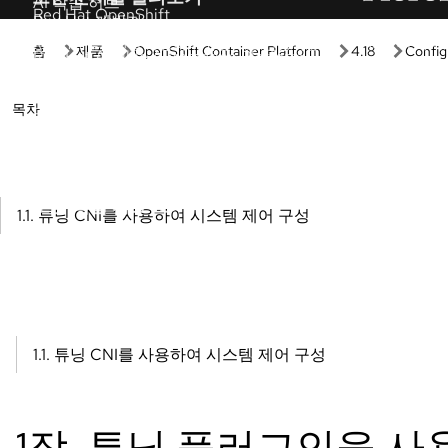
시작하기
실습
Red Hat 시작하기
개발자 샌드
Red Hat 제품 및 구독의 가치를 확인해 보세요.
별도의 설정이
바로 사용해 
관리형 OpenShift 튜토리얼
인터랙티브 
클러스터를 최대한 활용할 수 있도록 돕는 전문
가 단계별 튜토리얼입니다.
직접 체험하며
습 환경을 경
Red Hat 개발자
AI 인터랙티
Red Hat 솔루션을 사용하여 유연하고 안정적인
애플리케이션을 구축하세요.
이 가이드 투
Red Hat OpenShift 필수 사항
제품 평가판
다음 리소스들을 활용하여 OpenShift에서 자주
제품의 가치, 
발생하는 작업을 처리하세요.
제품 다운로
모든 학습 자료 보기
제품 다운로드