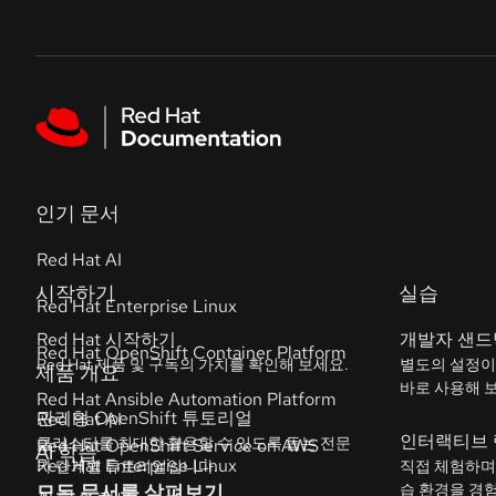
Skip to navigation
Skip to content
Featured links
인기 문서
Red Hat AI
Red Hat Enterprise Linux
Red Hat OpenShift Container Platform
Red Hat Ansible Automation Platform
Red Hat OpenShift Service on AWS
모든 문서를 살펴보기