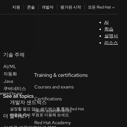
모든 Red Hat
지원
콘솔
개발자
평가판 시작
AI
지
학습
원
설명서
리소스
콘
솔
기술 주제
AI/ML
개
자동화
발
Java
자
쿠버네티스
See all topics
평
가
판
시
작