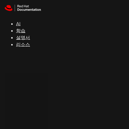
Skip to navigation
Skip to content
지
원
AI
학습
콘
설명서
솔
리소스
개
발
자
평
가
판
시
작
연