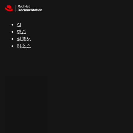
Skip to navigation
Skip to content
지
원
AI
학습
콘
설명서
솔
리소스
개
발
자
평
가
판
시
작
연