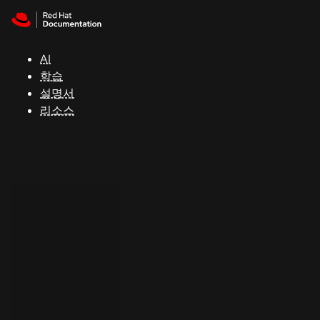
Skip to navigation
Skip to content
지
원
AI
학습
콘
설명서
솔
리소스
개
발
자
평
가
판
시
작
연