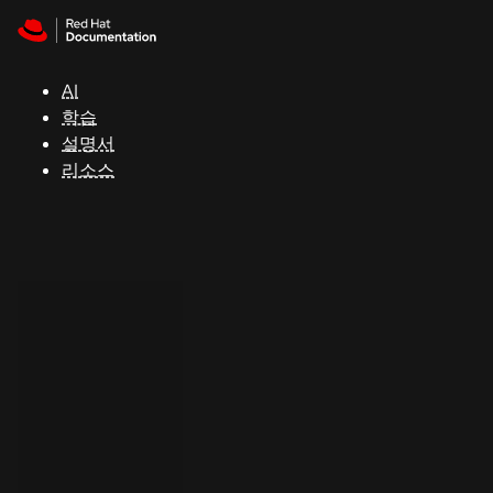
Skip to navigation
Skip to content
지
원
AI
학습
콘
설명서
솔
리소스
개
발
자
평
가
판
시
작
연