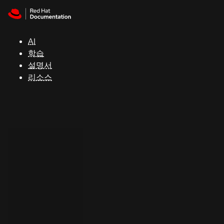
Skip to navigation
Skip to content
지
원
AI
학습
콘
설명서
솔
리소스
개
발
자
평
가
판
시
작
연