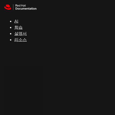
Skip to navigation
Skip to content
지
원
AI
학습
콘
설명서
솔
리소스
개
발
자
평
가
판
시
작
연