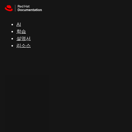
Skip to navigation
Skip to content
지
원
AI
학습
콘
설명서
솔
리소스
개
발
자
평
가
판
시
작
연