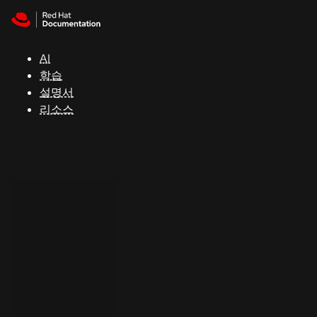
Skip to navigation
Skip to content
지
원
AI
학습
콘
설명서
솔
리소스
개
발
자
평
가
판
시
작
연