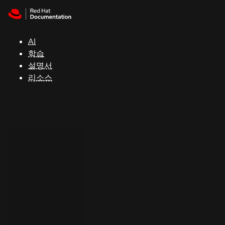
Skip to navigation
Skip to content
지
원
AI
학습
콘
설명서
솔
리소스
개
발
자
평
가
판
시
작
연