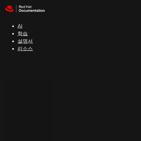
Skip to navigation
Skip to content
지
원
AI
학습
콘
설명서
솔
리소스
개
발
자
평
가
판
시
작
연