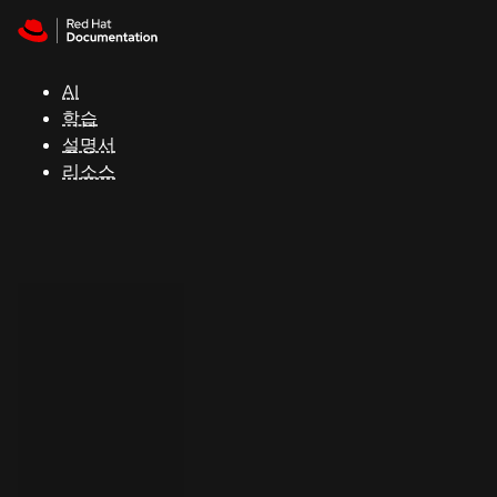
Skip to navigation
Skip to content
지
원
AI
학습
콘
설명서
솔
리소스
개
발
자
평
가
판
시
작
연