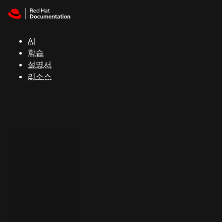
Skip to navigation
Skip to content
지
원
AI
학습
콘
설명서
솔
리소스
개
발
자
평
가
판
시
작
연