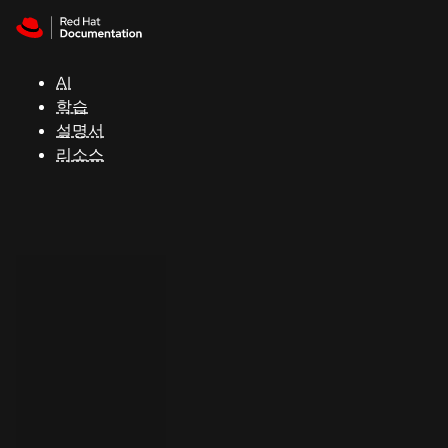
Skip to navigation
Skip to content
지
원
AI
학습
콘
설명서
솔
리소스
개
발
자
평
가
판
시
작
연