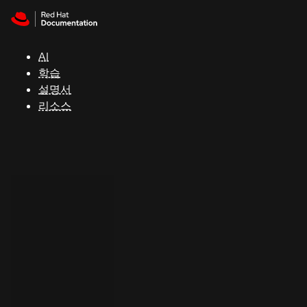
Skip to navigation
Skip to content
지
원
AI
학습
콘
설명서
솔
리소스
개
발
자
평
가
판
시
작
연