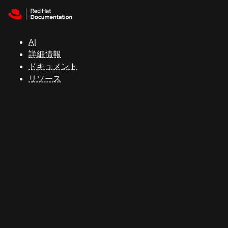
Skip to navigation
Skip to content
サ
ポ
ー
AI
ト
詳細情報
ドキュメント
リソース
コ
ン
ソ
ー
ル
開
発
者
ト
ラ