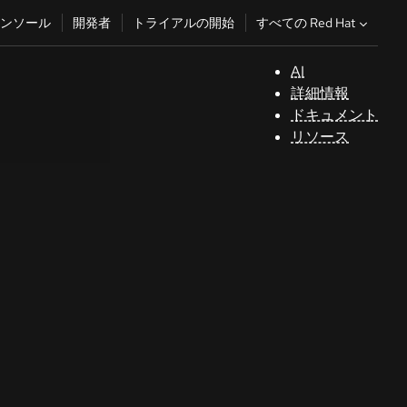
すべての Red Hat
ンソール
開発者
トライアルの開始
AI
サ
詳細情報
ポ
ドキュメント
ー
リソース
ト
コ
ン
ソ
ー
ル
開
発
者