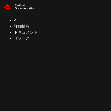
Skip to navigation
Skip to content
サ
ポ
ー
AI
ト
詳細情報
ドキュメント
リソース
コ
ン
ソ
ー
ル
開
発
者
ト
ラ