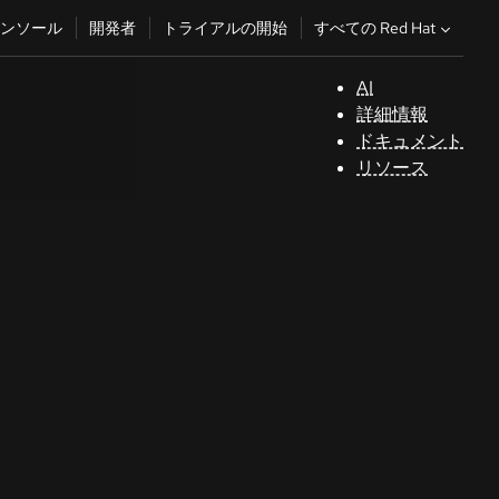
すべての Red Hat
ンソール
開発者
トライアルの開始
AI
サ
詳細情報
ポ
ドキュメント
ー
リソース
ト
コ
ン
ソ
ー
ル
開
発
者