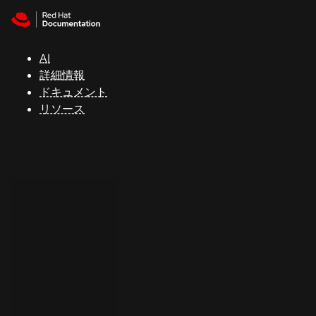
Skip to navigation
Skip to content
サ
ポ
ー
AI
ト
詳細情報
ドキュメント
リソース
コ
ン
ソ
ー
ル
開
発
者
ト
ラ