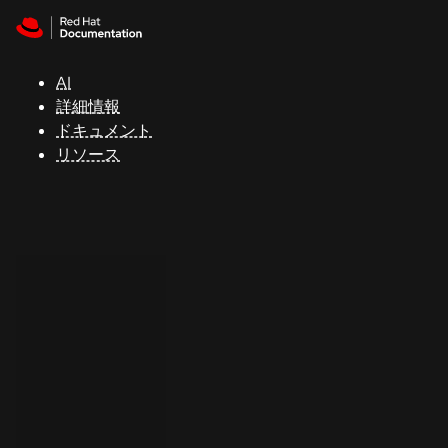
Skip to navigation
Skip to content
サ
ポ
ー
AI
ト
詳細情報
ドキュメント
リソース
コ
ン
ソ
ー
ル
開
発
者
ト
ラ