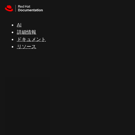
Skip to navigation
Skip to content
サ
ポ
ー
AI
ト
詳細情報
ドキュメント
リソース
コ
ン
ソ
ー
ル
開
発
者
ト
ラ