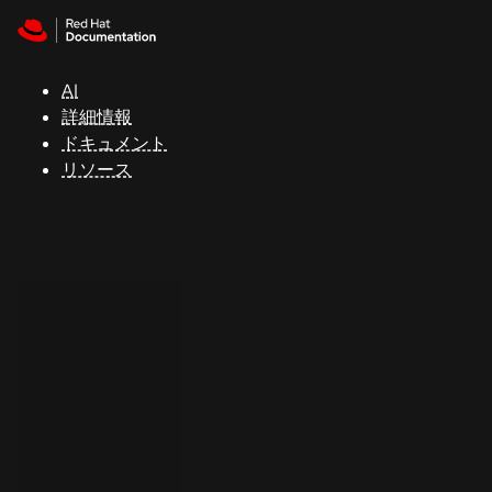
Skip to navigation
Skip to content
サ
ポ
ー
AI
ト
詳細情報
ドキュメント
リソース
コ
ン
ソ
ー
ル
開
発
者
ト
ラ