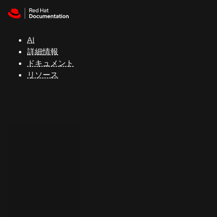
Skip to navigation
Skip to content
サ
ポ
ー
AI
ト
詳細情報
ドキュメント
リソース
コ
ン
ソ
ー
ル
開
発
者
ト
ラ