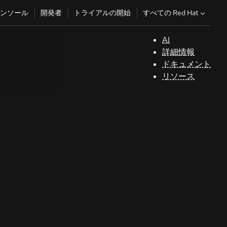
すべての Red Hat
ンソール
開発者
トライアルの開始
AI
サ
詳細情報
ポ
ドキュメント
ー
リソース
ト
コ
ン
ソ
ー
ル
開
発
者