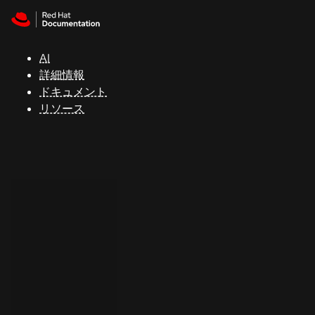
Skip to navigation
Skip to content
サ
ポ
ー
AI
ト
詳細情報
ドキュメント
リソース
コ
ン
ソ
ー
ル
開
発
者
ト
ラ