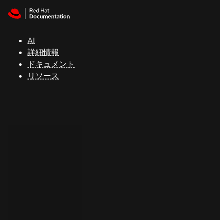
Skip to navigation
Skip to content
サ
ポ
ー
AI
ト
詳細情報
ドキュメント
リソース
コ
ン
ソ
ー
ル
開
発
者
ト
ラ