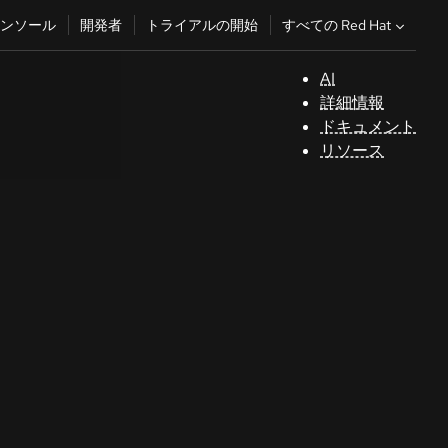
すべての Red Hat
ンソール
開発者
トライアルの開始
AI
サ
詳細情報
ポ
ドキュメント
ー
リソース
ト
コ
ン
ソ
ー
ル
開
発
者