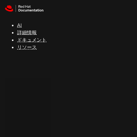
Skip to navigation
Skip to content
サ
ポ
ー
AI
ト
詳細情報
ドキュメント
リソース
コ
ン
ソ
ー
ル
開
発
者
ト
ラ