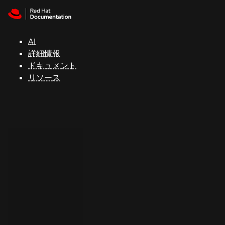
Skip to navigation
Skip to content
サ
ポ
ー
AI
ト
詳細情報
ドキュメント
リソース
コ
ン
ソ
ー
ル
開
発
者
ト
ラ