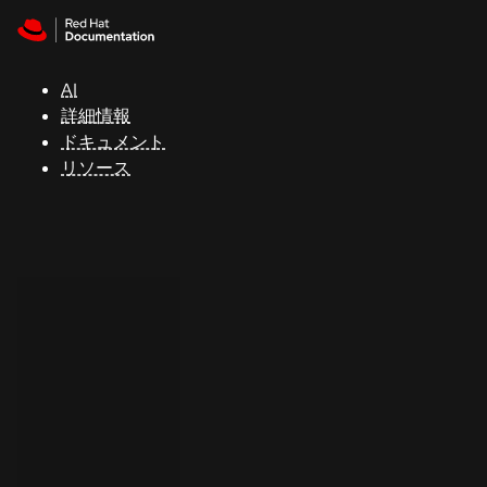
Skip to navigation
Skip to content
サ
ポ
ー
AI
ト
詳細情報
ドキュメント
リソース
コ
ン
ソ
ー
ル
開
発
者
ト
ラ