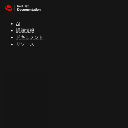
Skip to navigation
Skip to content
サ
ポ
ー
AI
ト
詳細情報
ドキュメント
リソース
コ
ン
ソ
ー
ル
開
発
者
ト
ラ