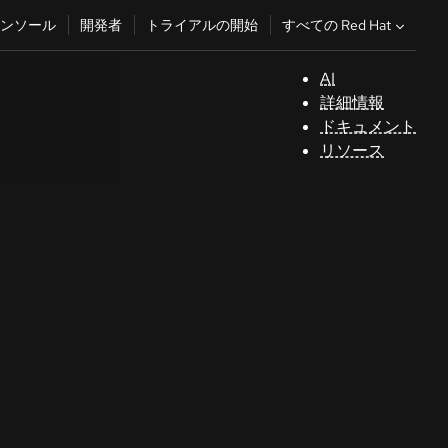
すべての Red Hat
ンソール
開発者
トライアルの開始
AI
サ
詳細情報
ポ
ドキュメント
ー
リソース
ト
コ
ン
ソ
ー
ル
開
発
者