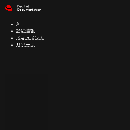
Skip to navigation
Skip to content
サ
ポ
ー
AI
ト
詳細情報
ドキュメント
リソース
コ
ン
ソ
ー
ル
開
発
者
ト
ラ