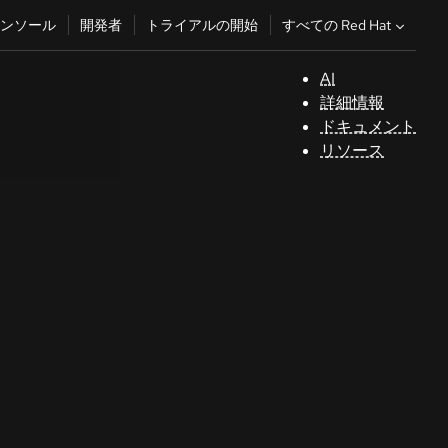
すべての Red Hat
ンソール
開発者
トライアルの開始
AI
サ
詳細情報
ポ
ドキュメント
ー
リソース
ト
コ
ン
ソ
ー
ル
開
発
者