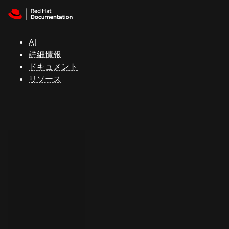
Skip to navigation
Skip to content
サ
ポ
ー
AI
ト
詳細情報
ドキュメント
リソース
コ
ン
ソ
ー
ル
開
発
者
ト
ラ