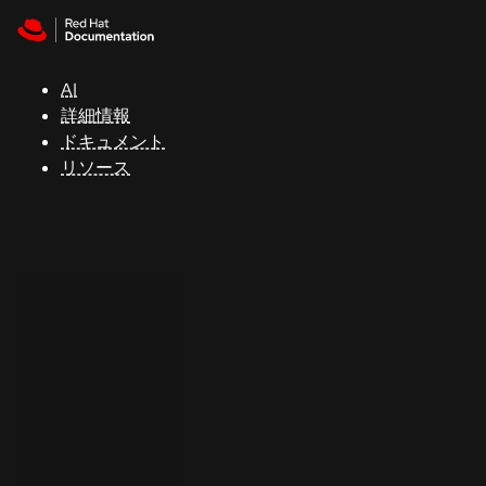
Skip to navigation
Skip to content
サ
ポ
ー
AI
ト
詳細情報
ドキュメント
リソース
コ
ン
ソ
ー
ル
開
発
者
ト
ラ