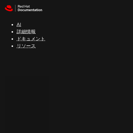
Skip to navigation
Skip to content
サ
ポ
ー
AI
ト
詳細情報
ドキュメント
リソース
コ
ン
ソ
ー
ル
開
発
者
ト
ラ