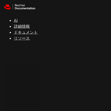
Skip to navigation
Skip to content
サ
ポ
ー
AI
ト
詳細情報
ドキュメント
リソース
コ
ン
ソ
ー
ル
開
発
者
ト
ラ