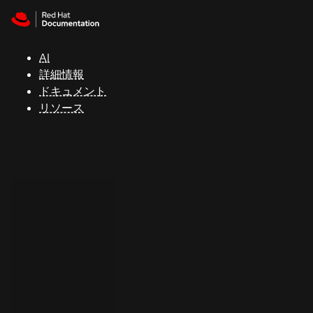
Skip to navigation
Skip to content
サ
ポ
ー
AI
ト
詳細情報
ドキュメント
リソース
コ
ン
ソ
ー
ル
開
発
者
ト
ラ