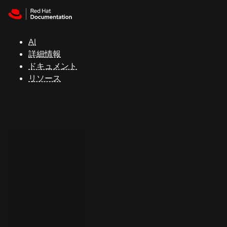
Skip to navigation
Skip to content
サ
ポ
ー
AI
ト
詳細情報
ドキュメント
リソース
コ
ン
ソ
ー
ル
開
発
者
ト
ラ