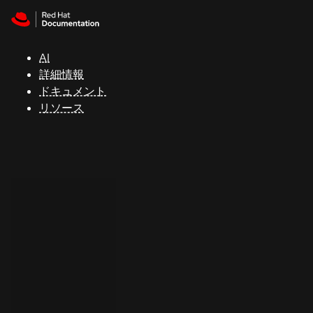
Skip to navigation
Skip to content
サ
ポ
ー
AI
ト
詳細情報
ドキュメント
リソース
コ
ン
ソ
ー
ル
開
発
者
ト
ラ