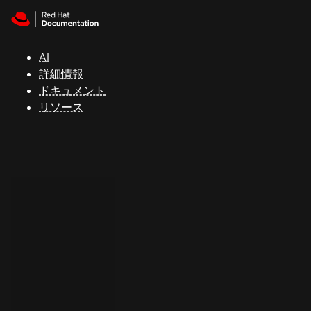
Skip to navigation
Skip to content
サ
ポ
ー
AI
ト
詳細情報
ドキュメント
リソース
コ
ン
ソ
ー
ル
開
発
者
ト
ラ