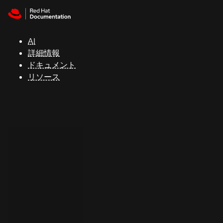
Skip to navigation
Skip to content
サ
ポ
ー
AI
ト
詳細情報
ドキュメント
リソース
コ
ン
ソ
ー
ル
開
発
者
ト
ラ