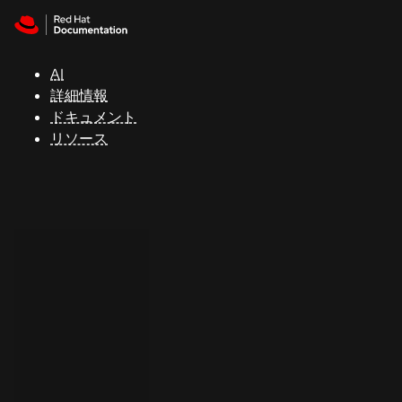
Skip to navigation
Skip to content
サ
ポ
ー
AI
ト
詳細情報
ドキュメント
リソース
コ
ン
ソ
ー
ル
開
発
者
ト
ラ