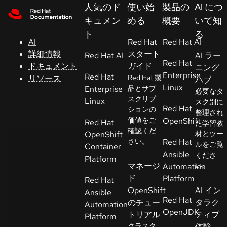
Skip to navigation
Skip to content
人気のド
使い始
製品の
AI につ
サ
キュメン
める
概要
いて知
ポ
ト
る
ー
AI
Red Hat
Red Hat AI
ト
詳細情報
スタート
Red Hat AI
AI ラー
Red Hat
ドキュメント
ガイド
ニング
Enterprise
Red Hat
リソース
Red Hat 製
ハブ
コ
Linux
Enterprise
品とサブ
必要なタ
ン
スクリプ
Linux
スク別に
ソ
Red Hat
ションの
整理され
ー
価値をご
OpenShift
Red Hat
た学習教
ル
確認くだ
OpenShift
材とツー
さい。
Red Hat
ルをご覧
Container
Ansible
くださ
開
Platform
マネージ
Automation
い。
発
ド
Platform
Red Hat
者
OpenShift
AI イン
Ansible
Red Hat
のチュー
タラク
Automation
ト
OpenJDK
トリアル
ティブ
Platform
ラ
クラスタ
体験