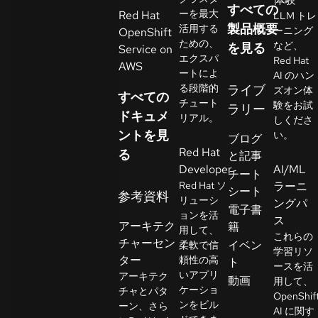
すべての
イ
ーを最大
Red Hat
LLM トレ
ア
製品概要
活用する
ーニング
OpenShift
ための、
ル
など、
を見る
Service on
エクスパ
Red Hat
の
AWS
ートによ
AI のハン
開
る段階的
ライブ
ズオン体
すべての
始
チュート
験をお試
ラリー
ドキュメ
リアル。
しくださ
ントを見
お
い。
ブログ
Red Hat
問
る
と記事
Developer
AI/ML
い
チート
Red Hat ソ
ラーニ
合
シート
参考資料
リューシ
ングパ
わ
言
電子書
ョンを活
語
ス
せ
アーキテク
籍
用して、
の
これらの
チャーセン
イベン
柔軟で信
選
学習リソ
ター
頼性の高
ト
択
ースを活
いアプリ
アーキテク
動画
用して、
ケーショ
チャとパタ
OpenShif
ンをビル
ーン、さら
AI に関す