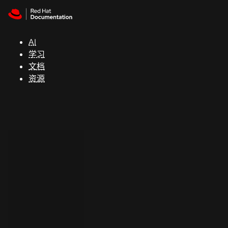
Skip to navigation
Skip to content
支
持
AI
学习
控制台
文档
（Console）
资源
开
发
人
员
开
始
试
用
联