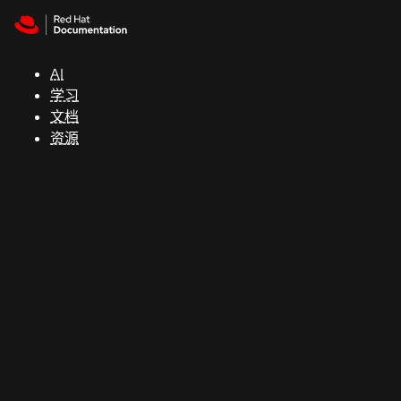
Skip to navigation
Skip to content
支
持
AI
学习
控制台
文档
（Console）
资源
开
发
人
员
开
始
试
用
联