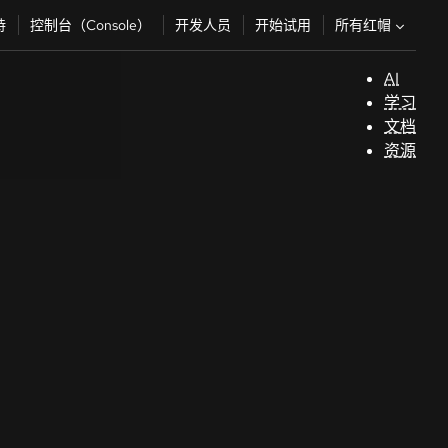
所有红帽
持
控制台（Console）
开发人员
开始试用
AI
支
学习
持
文档
资源
（
开
发
人
员
开
始
试
用